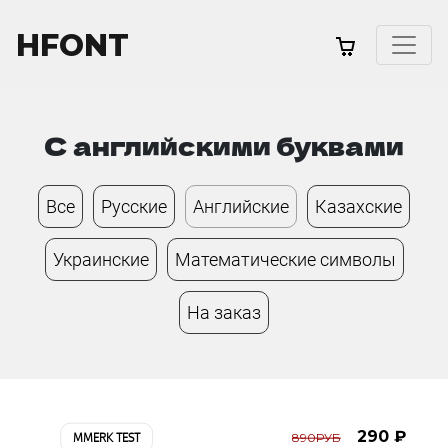
HFONT
С английскими буквами
Все
Русские
Английские
Казахские
Украинские
Математические символы
На заказ
290 ₽
890РУБ
MMERK TEST