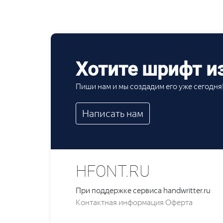
Хотите шрифт из
Пиши нам и мы создадим его уже сегодня
Написать нам
HFONT.RU
При поддержке сервиса handwritter.ru
Контактная информация
Оферта