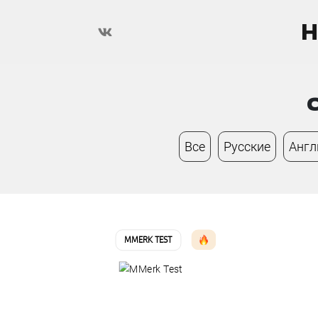
H
Все
Русские
Англ
MMERK TEST