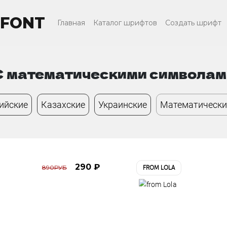
FONT
Главная
Каталог шрифтов
Создать шрифт
С математическими символам
ийские
Казахские
Украинские
Математически
290 ₽
890РУБ
FROM LOLA