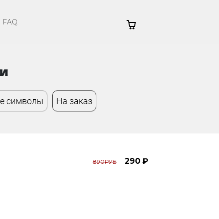
FAQ
и
е символы
На заказ
290 ₽
890РУБ